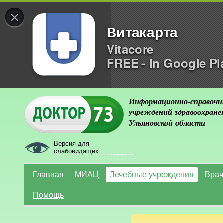
×
Витакарта
Vitacore
FREE - In Google Pl
Информационно-справочн
учреждений здравоохране
Ульяновской области
Версия для
слабовидящих
Главная
МИАЦ
Лечебные учреждения
Врач
Помощь