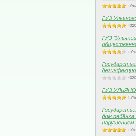
г.Ул
ГУЗ Ульянов
4320
ГУЗ "Ульяно
общественно
г. У
Государстве
дезинфекцио
4320
ГУЗ УЛЬЯН
г. У
Государстве
дом ребёнка
нарушением 
г. У