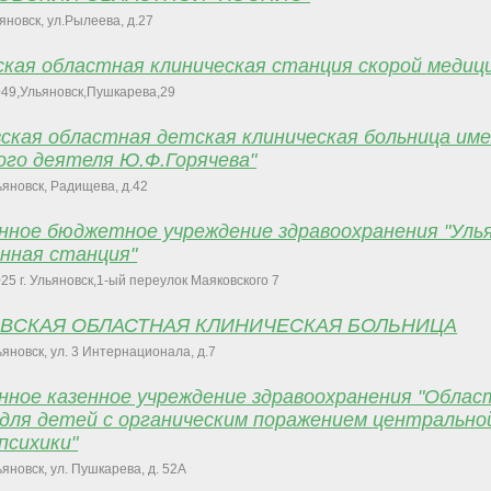
ьяновск, ул.Рылеева, д.27
ская областная клиническая станция скорой медиц
49,Ульяновск,Пушкарева,29
вская областная детская клиническая больница им
го деятеля Ю.Ф.Горячева"
льяновск, Радищева, д.42
нное бюджетное учреждение здравоохранения "Уль
нная станция"
25 г. Ульяновск,1-ый переулок Маяковского 7
ОВСКАЯ ОБЛАСТНАЯ КЛИНИЧЕСКАЯ БОЛЬНИЦА
льяновск, ул. 3 Интернационала, д.7
нное казенное учреждение здравоохранения "Облас
 для детей с органическим поражением центрально
психики"
льяновск, ул. Пушкарева, д. 52А