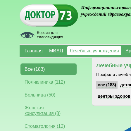
Информационно-справо
учреждений здравоохра
Версия для
слабовидящих
Главная
МИАЦ
Лечебные учреждения
Вр
Лечебные уч
Все (183)
Профили лечебн
Поликлиника (112)
все (183)
детск
Больница (50)
центры здоровь
Женская
консультация (8)
Стоматология (12)