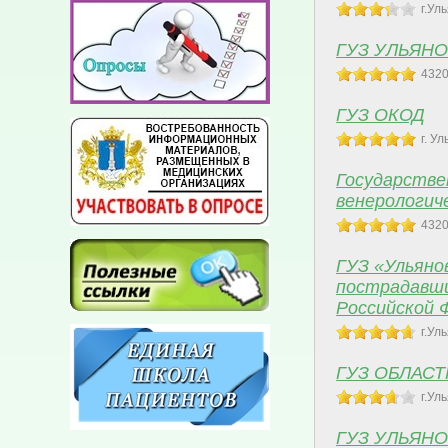
г.Ул
ГУЗ УЛЬЯН
4320
ГУЗ ОКОД
г. У
Государстве
венерологич
4320
ГУЗ «Ульяно
пострадавши
Российской 
г.Ул
ГУЗ ОБЛАС
г.Ул
ГУЗ УЛЬЯН