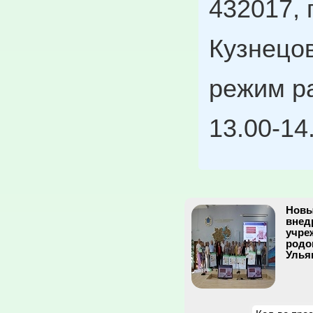
432017, г
Кузнецов
режим ра
13.00-14
Новы
внед
учре
родо
Улья