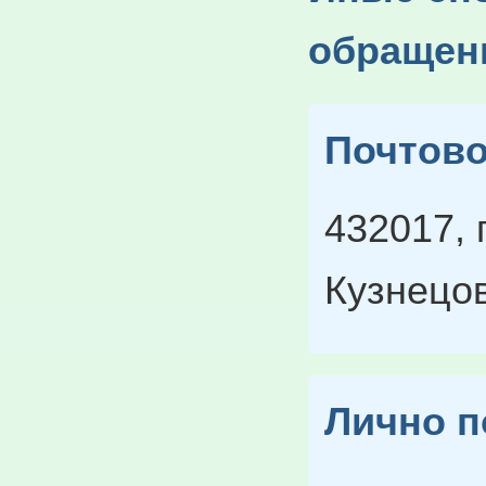
обращен
Почтово
432017, г
Кузнецов
Лично п