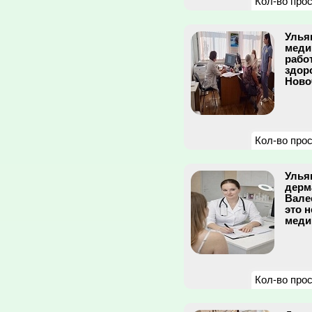
Кол-во про
Улья
меди
рабо
здор
Ново
Кол-во про
Улья
дерм
Вале
это н
меди
Кол-во про