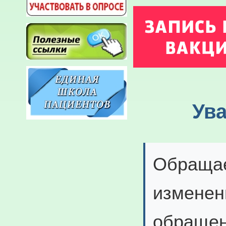
Ув
Обращае
изменен
обращен