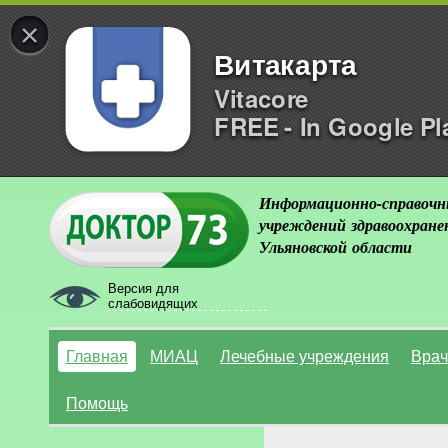
×
Витакарта
Vitacore
FREE - In Google Pl
Информационно-справочн
учреждений здравоохране
Ульяновской области
Версия для
слабовидящих
Главная
МИАЦ
Лечебные учреждения
Врач
Помощь