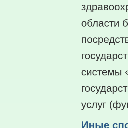
здравоох
области 
посредст
государс
системы 
государс
услуг (фу
Иные сп