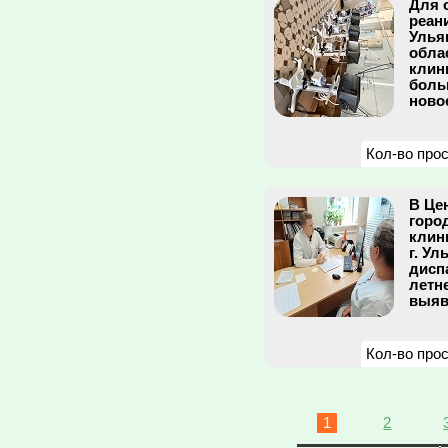
Для 
реан
Улья
обла
клин
боль
ново
Кол-во про
В Це
горо
клин
г. Ул
дисп
летн
выяв
Кол-во про
1
2