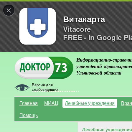
×
Витакарта
Vitacore
FREE - In Google Pl
Информационно-справочн
учреждений здравоохране
Ульяновской области
Версия для
слабовидящих
Главная
МИАЦ
Лечебные учреждения
Врач
Помощь
Лечебные учреждения