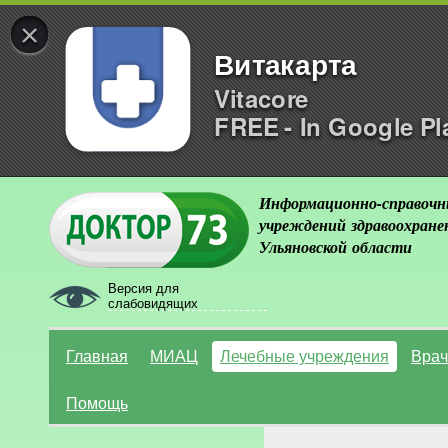
×
Витакарта
Vitacore
FREE - In Google Pl
Информационно-справочн
учреждений здравоохране
Ульяновской области
Версия для
слабовидящих
Главная
МИАЦ
Лечебные учреждения
Врач
Помощь