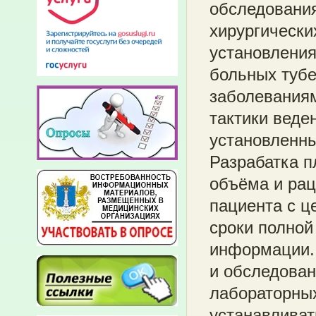
обследования
хирургически
установления
больных тубе
заболеваниям
тактики веде
установленн
Разрабатка п
объёма и ра
пациента с ц
сроки полной
информации.
и обследован
лабораторны
устанавливат