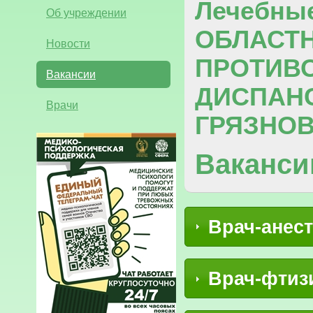
Лечебны
Об учреждении
ОБЛАСТ
Новости
ПРОТИВ
Вакансии
ДИСПАНС
Врачи
ГРЯЗНО
Ваканси
Врач-анес
Врач-фтиз