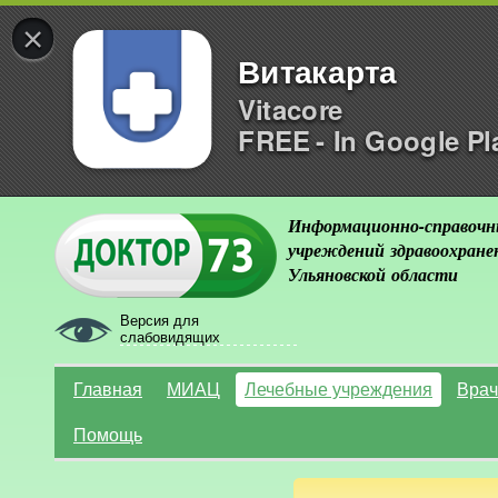
×
Витакарта
Vitacore
FREE - In Google Pl
Информационно-справочн
учреждений здравоохране
Ульяновской области
Версия для
слабовидящих
Главная
МИАЦ
Лечебные учреждения
Врач
Помощь