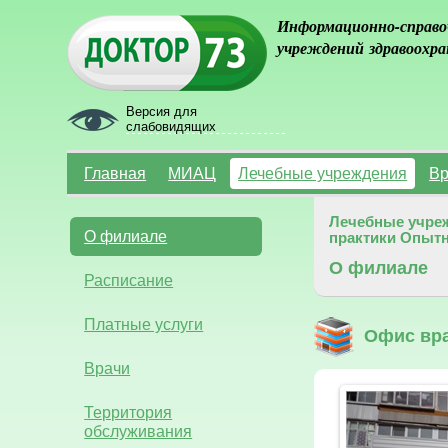
Информационно-справо
учреждений здравоохра
Версия для
слабовидящих
Главная
МИАЦ
Лечебные учреждения
Вр
Лечебные учре
О филиале
практики Опыт
О филиале
Расписание
Платные услуги
Офис вра
Врачи
Территория
обслуживания