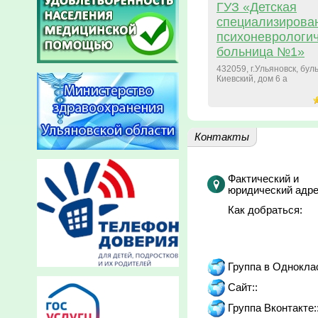
ГУЗ «Детская
специализирова
психоневрологи
больница №1»
432059, г.Ульяновск, бул
Киевский, дом 6 а
Контакты
Фактический и
юридический адре
Как добраться:
Группа в Однокла
Сайт::
Группа Вконтакте: