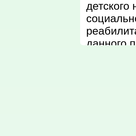
детского 
социально
реабилит
данного 
работают
квалифиц
невролог,
офтальмол
педиатр, 
физкульту
логопеды,