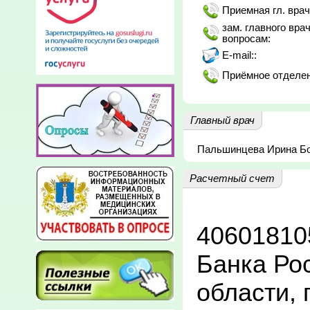
Приемная гл. врач
зам. главного вра
вопросам:
E-mail::
Приёмное отделен
Главный врач
Пальшинцева Ирина Б
Расчетный счет
40601810
Банка Рос
области, 