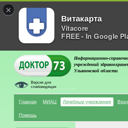
×
Витакарта
Vitacore
FREE - In Google Pl
Информационно-справочн
учреждений здравоохране
Ульяновской области
Версия для
слабовидящих
Главная
МИАЦ
Лечебные учреждения
Врач
Помощь