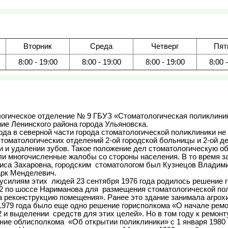
Вторник
Среда
Четверг
Пят
8:00 - 19:00
8:00 - 19:00
8:00 - 19:00
8:00 
е Ленинского района города Ульяновска.            

томатологических отделений 2-ой городской больницы и 2-ой д
и и удалении зубов. Такое положение дел стоматологическую об
ли многочисленные жалобы со стороны населения. В то время з
иса Захаровна, городским  стоматологом был Кузнецов Владими
рк Менделевич.

2 по шоссе Нариманова для  размещения стоматологической поли
 реконструкцию помещения». Ранее это здание занимала агрохи
 и выделении  средств для этих целей». Но в том году к ремонту
ие облисполкома  «Об открытии поликлиники» с 1 января 1980 го