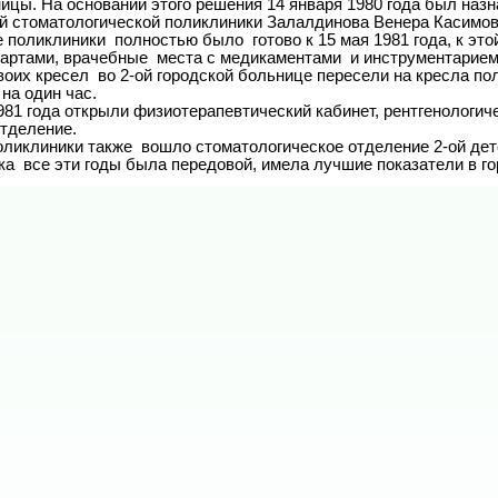
ицы. На основании этого решения 14 января 1980 года был назн
й стоматологической поликлиники Залалдинова Венера Касимовн
картами, врачебные  места с медикаментами  и инструментарием,
на один час.

тделение.

е категории.

аконечников, в каждом  кабинете очистители  воздуха, бактери
  Изображения с визиографа и ортопантомографа сразу посылаю


0 неотложная стоматологическая помощь оказывается по адресу: 
. Железнодорожная, д. 19.

праздничные дни 
