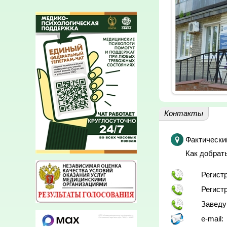
Контакты
Фактически
Как добрат
Регист
Регист
Заведу
e-mail: