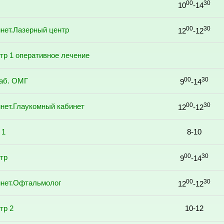
00
30
10
-14
00
30
нет.Лазерный центр
12
-12
тр 1 оперативное лечение
00
30
аб. ОМГ
9
-14
00
30
нет.Глаукомный кабинет
12
-12
 1
8-10
00
30
тр
9
-14
00
30
инет.Офтальмолог
12
-12
тр 2
10-12