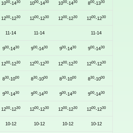
00
30
00
30
00
30
00
30
10
-14
10
-14
10
-14
8
-13
00
30
00
30
00
30
00
30
12
-12
12
-12
12
-12
12
-12
11-14
11-14
11-14
00
30
00
30
00
30
00
30
9
-14
9
-14
9
-14
9
-14
00
30
00
30
00
30
00
30
12
-12
12
-12
12
-12
12
-12
30
00
30
00
30
00
30
00
8
-10
8
-10
8
-10
8
-10
00
30
00
30
00
30
00
30
9
-14
9
-14
9
-14
9
-14
00
30
00
30
00
30
00
30
12
-12
12
-12
12
-12
12
-12
10-12
10-12
10-12
10-12