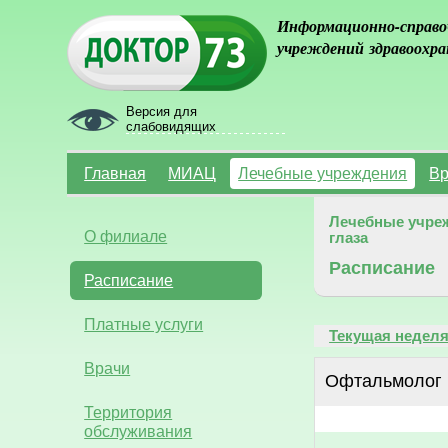
Информационно-справо
учреждений здравоохра
Версия для
слабовидящих
Главная
МИАЦ
Лечебные учреждения
Вр
Лечебные учре
О филиале
глаза
Расписание
Расписание
Платные услуги
Текущая недел
Врачи
Офтальмолог
Территория
обслуживания