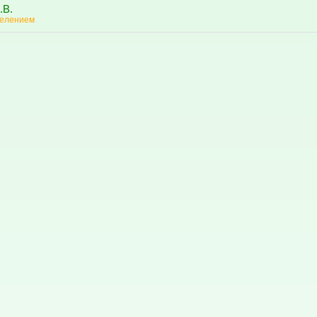
.В.
делением