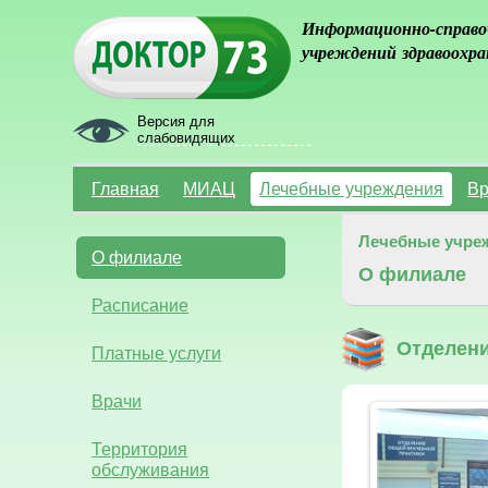
Информационно-справо
учреждений здравоохра
Версия для
слабовидящих
Главная
МИАЦ
Лечебные учреждения
Вр
Лечебные учре
О филиале
О филиале
Расписание
Отделени
Платные услуги
Врачи
Территория
обслуживания