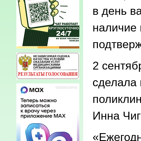
в день в
наличие 
подтверж
2 сентяб
сделала 
поликлин
Инна Чиг
«Ежегодн