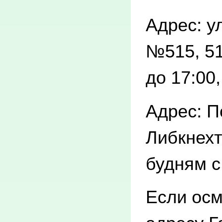
Адрес: у
№515, 51
до 17:00,
Адрес: П
Либкнехт
будням с
Если осм