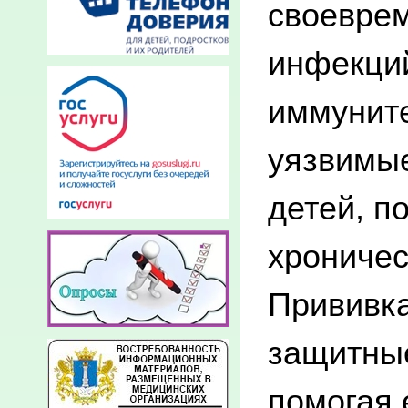
своеврем
инфекци
иммунит
уязвимы
детей, п
хроничес
Прививка
защитны
помогая