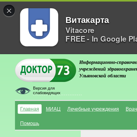
×
Витакарта
Vitacore
FREE - In Google Pl
Информационно-справочн
учреждений здравоохране
Ульяновской области
Версия для
слабовидящих
Главная
МИАЦ
Лечебные учреждения
Врач
Помощь