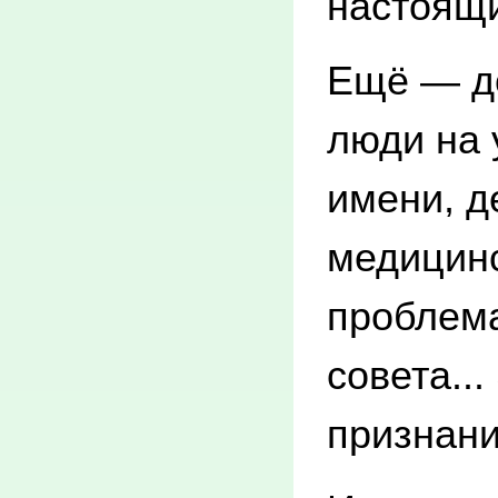
настоящ
Ещё — до
люди на 
имени, д
медицинс
проблема
совета..
признани