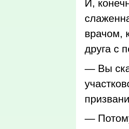
И, конеч
слаженна
врачом, 
друга с 
— Вы ска
участков
призвани
— Потому