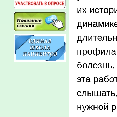
их истор
динамике
длительн
профилак
болезнь,
эта рабо
слышать,
нужной 