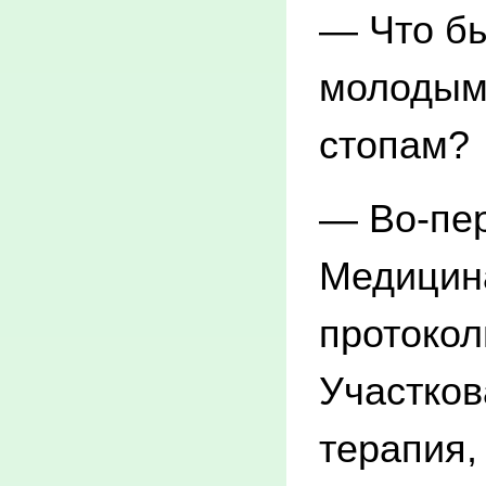
— Что б
молодым,
стопам?
— Во-пер
Медицина
протокол
Участков
терапия,