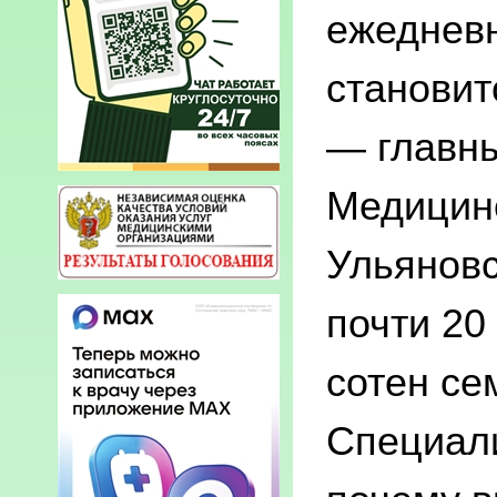
ежедневн
становит
— главн
Медицинс
Ульяновс
почти 20
сотен се
Специали