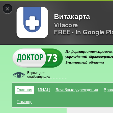
×
Витакарта
Vitacore
FREE - In Google Pl
Информационно-справочн
учреждений здравоохране
Ульяновской области
Версия для
слабовидящих
Главная
МИАЦ
Лечебные учреждения
Врач
Помощь