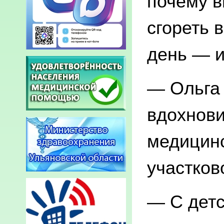
почему в
сгореть 
день — и
— Ольга 
вдохнов
медицинс
участков
— С детс