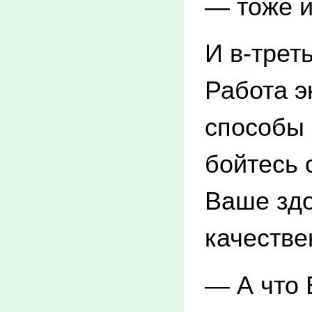
— тоже и
И в-трет
Работа э
способы 
бойтесь 
Ваше зд
качестве
— А что 