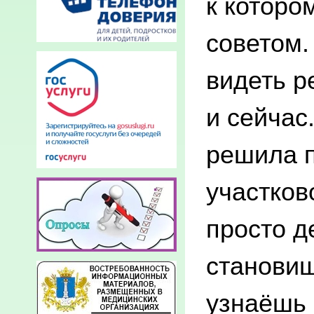
к которо
советом.
видеть р
и сейчас
решила п
участков
просто д
становиш
узнаёшь 