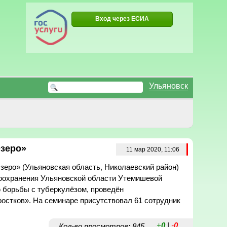
Вход через ЕСИА
Ульяновск
Озеро»
11 мар 2020, 11:06
зеро» (Ульяновская область, Николаевский район)
оохранения Ульяновской области Утемишевой
 борьбы с туберкулёзом, проведён
ростков». На семинаре присутствовал 61 сотрудник
+
0
|
-
0
Кол-во просмотров: 845