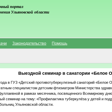
чный портал
нения Ульяновской области
ачи
Законодательство
Помощь
Выездной семинар в санатории «Белое 
 года в ГУЗ «Детский противотуберкулезный санаторий «Белое О
атным специалистом детским фтизиатром Министерства здрав
уллаевной в рамках месячника, посвященного Всемирному дню
ый семинар на тему: «Профилактика туберкулёза у детей и под
 больниц Ульяновской области.