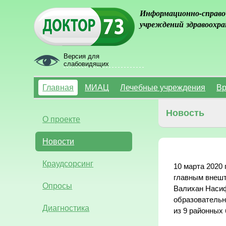
Информационно-справо
учреждений здравоохра
Версия для
слабовидящих
Главная
МИАЦ
Лечебные учреждения
Вр
Новость
О проекте
Новости
Краудсорсинг
10 марта 2020
главным внешт
Опросы
Валихан Насиф
образовательн
Диагностика
из 9 районных