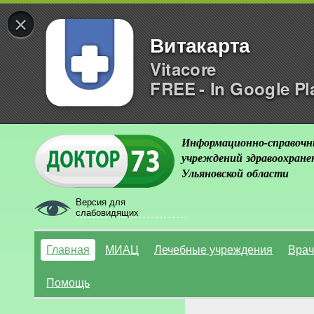
×
Витакарта
Vitacore
FREE - In Google Pl
Информационно-справочн
учреждений здравоохране
Ульяновской области
Версия для
слабовидящих
Главная
МИАЦ
Лечебные учреждения
Врач
Помощь