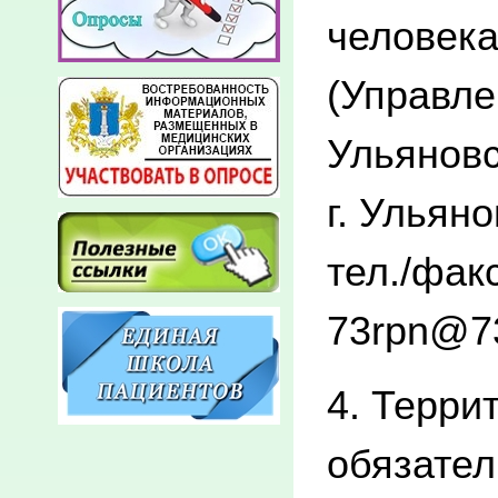
человека
(Управле
Ульяновс
г. Ульяно
тел./факс
73rpn@73
4. Терр
обязател