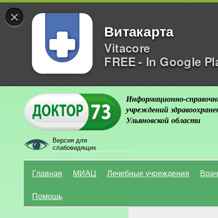
×
Витакарта
Vitacore
FREE - In Google Pl
Информационно-справочн
учреждений здравоохране
Ульяновской области
Версия для
слабовидящих
Главная
МИАЦ
Лечебные учреждения
Врач
Помощь