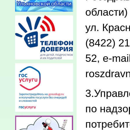
области)
ул. Крас
(8422) 21
52, e-mai
roszdravn
3.Управ
по надзо
потребит