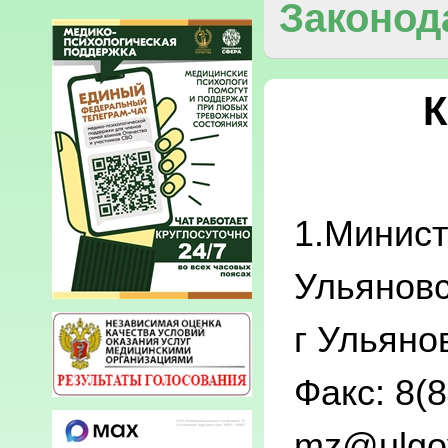
Законод
К
1.Минист
Ульяновс
г Ульяно
Факс: 8(8
mz@ulgov