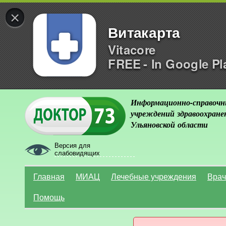
×
Витакарта
Vitacore
FREE - In Google Pl
Информационно-справочн
учреждений здравоохране
Ульяновской области
Версия для
слабовидящих
Главная
МИАЦ
Лечебные учреждения
Врач
Помощь