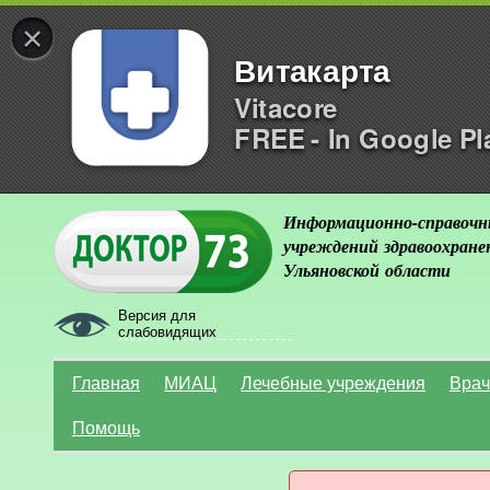
×
Витакарта
Vitacore
FREE - In Google Pl
Информационно-справочн
учреждений здравоохране
Ульяновской области
Версия для
слабовидящих
Главная
МИАЦ
Лечебные учреждения
Врач
Помощь