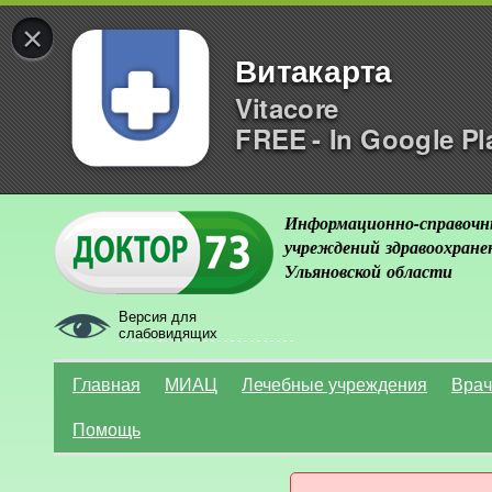
×
Витакарта
Vitacore
FREE - In Google Pl
Информационно-справочн
учреждений здравоохране
Ульяновской области
Версия для
слабовидящих
Главная
МИАЦ
Лечебные учреждения
Врач
Помощь