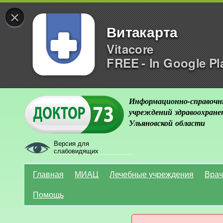
×
Витакарта
Vitacore
FREE - In Google Pl
Информационно-справочн
учреждений здравоохране
Ульяновской области
Версия для
слабовидящих
Главная
МИАЦ
Лечебные учреждения
Врач
Помощь