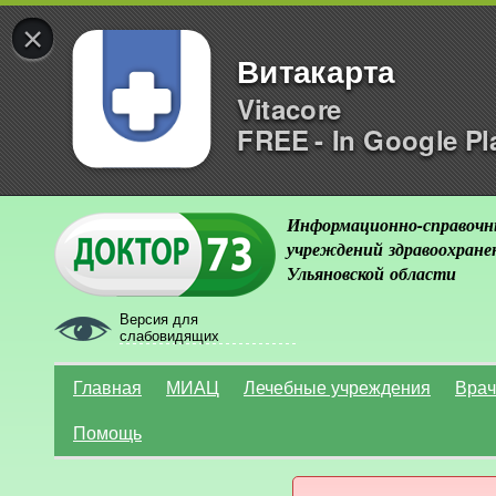
×
Витакарта
Vitacore
FREE - In Google Pl
Информационно-справочн
учреждений здравоохране
Ульяновской области
Версия для
слабовидящих
Главная
МИАЦ
Лечебные учреждения
Врач
Помощь