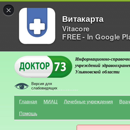
×
Витакарта
Vitacore
FREE - In Google Pl
Информационно-справочн
учреждений здравоохране
Ульяновской области
Версия для
слабовидящих
Главная
МИАЦ
Лечебные учреждения
Врач
Помощь