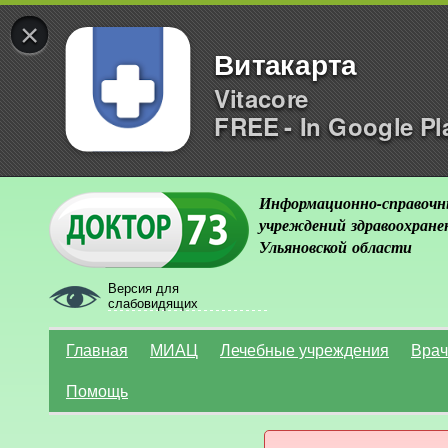
×
Витакарта
Vitacore
FREE - In Google Pl
Информационно-справочн
учреждений здравоохране
Ульяновской области
Версия для
слабовидящих
Главная
МИАЦ
Лечебные учреждения
Врач
Помощь