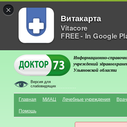
×
Витакарта
Vitacore
FREE - In Google Pl
Информационно-справочн
учреждений здравоохране
Ульяновской области
Версия для
слабовидящих
Главная
МИАЦ
Лечебные учреждения
Врач
Помощь