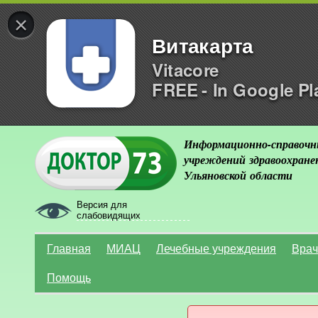
×
Витакарта
Vitacore
FREE - In Google Pl
Информационно-справочн
учреждений здравоохране
Ульяновской области
Версия для
слабовидящих
Главная
МИАЦ
Лечебные учреждения
Врач
Помощь