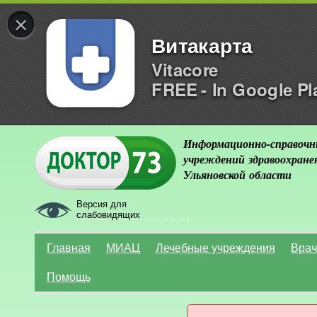
×
Витакарта
Vitacore
FREE - In Google Pl
Информационно-справочн
учреждений здравоохране
Ульяновской области
Версия для
слабовидящих
Главная
МИАЦ
Лечебные учреждения
Врач
Помощь