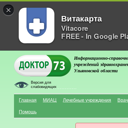
×
Витакарта
Vitacore
FREE - In Google Pl
Информационно-справочн
учреждений здравоохране
Ульяновской области
Версия для
слабовидящих
Главная
МИАЦ
Лечебные учреждения
Врач
Помощь