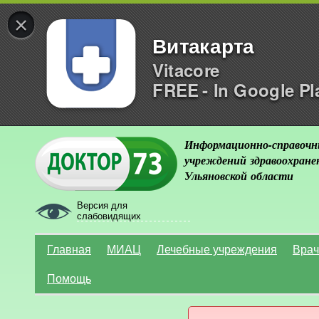
×
Витакарта
Vitacore
FREE - In Google Pl
Информационно-справочн
учреждений здравоохране
Ульяновской области
Версия для
слабовидящих
Главная
МИАЦ
Лечебные учреждения
Врач
Помощь