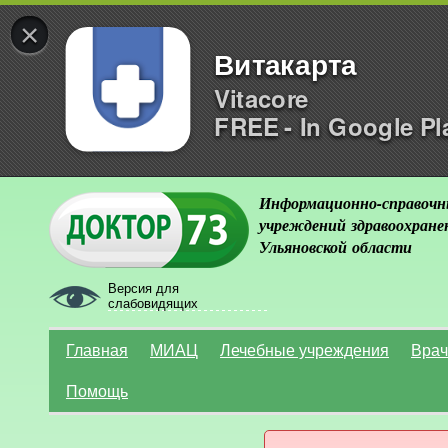
×
Витакарта
Vitacore
FREE - In Google Pl
Информационно-справочн
учреждений здравоохране
Ульяновской области
Версия для
слабовидящих
Главная
МИАЦ
Лечебные учреждения
Врач
Помощь