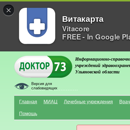
×
Витакарта
Vitacore
FREE - In Google Pl
Информационно-справочн
учреждений здравоохране
Ульяновской области
Версия для
слабовидящих
Главная
МИАЦ
Лечебные учреждения
Врач
Помощь