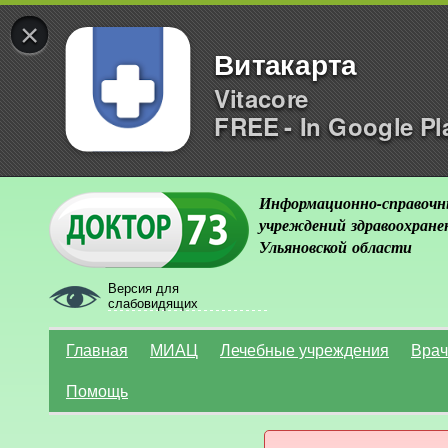
×
Витакарта
Vitacore
FREE - In Google Pl
Информационно-справочн
учреждений здравоохране
Ульяновской области
Версия для
слабовидящих
Главная
МИАЦ
Лечебные учреждения
Врач
Помощь