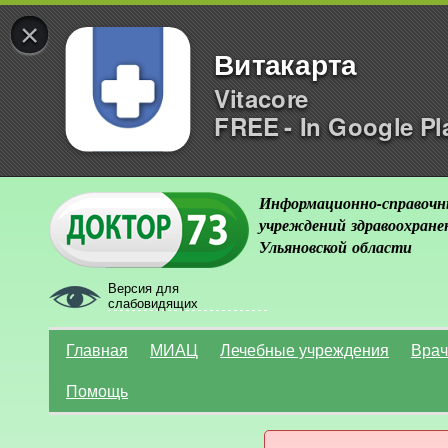
×
Витакарта
Vitacore
FREE - In Google Pl
Информационно-справочн
учреждений здравоохране
Ульяновской области
Версия для
слабовидящих
Главная
МИАЦ
Лечебные учреждения
Врач
Помощь