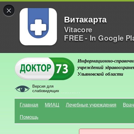
×
Витакарта
Vitacore
FREE - In Google Pl
Информационно-справочн
учреждений здравоохране
Ульяновской области
Версия для
слабовидящих
Главная
МИАЦ
Лечебные учреждения
Врач
Помощь