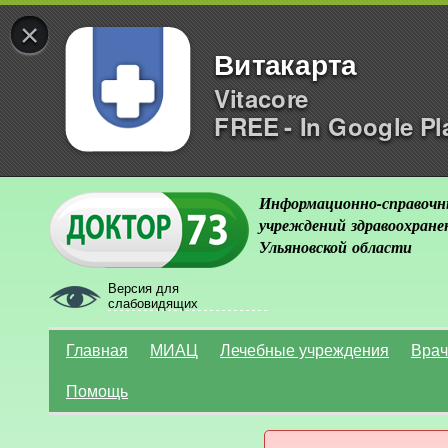
×
Витакарта
Vitacore
FREE - In Google Pl
Информационно-справочн
учреждений здравоохране
Ульяновской области
Версия для
слабовидящих
Главная
МИАЦ
Лечебные учреждения
Врач
Помощь