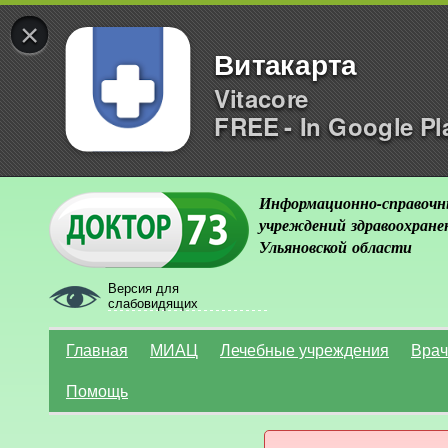
×
Витакарта
Vitacore
FREE - In Google Pl
Информационно-справочн
учреждений здравоохране
Ульяновской области
Версия для
слабовидящих
Главная
МИАЦ
Лечебные учреждения
Врач
Помощь