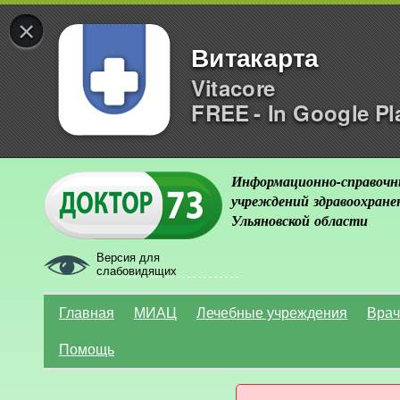
×
Витакарта
Vitacore
FREE - In Google Pl
Информационно-справочн
учреждений здравоохране
Ульяновской области
Версия для
слабовидящих
Главная
МИАЦ
Лечебные учреждения
Врач
Помощь