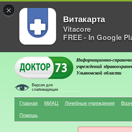
×
Витакарта
Vitacore
FREE - In Google Pl
Информационно-справочн
учреждений здравоохране
Ульяновской области
Версия для
слабовидящих
Главная
МИАЦ
Лечебные учреждения
Врач
Помощь