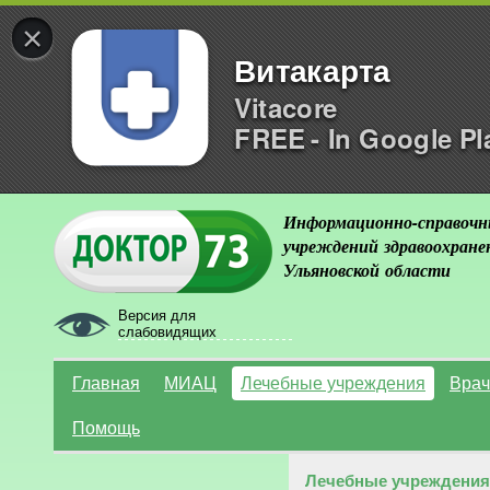
×
Витакарта
Vitacore
FREE - In Google Pl
Информационно-справочн
учреждений здравоохране
Ульяновской области
Версия для
слабовидящих
Главная
МИАЦ
Лечебные учреждения
Врач
Помощь
Лечебные учреждения