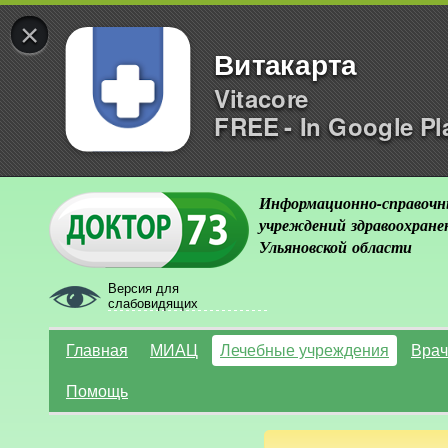
×
Витакарта
Vitacore
FREE - In Google Pl
Информационно-справочн
учреждений здравоохране
Ульяновской области
Версия для
слабовидящих
Главная
МИАЦ
Лечебные учреждения
Врач
Помощь