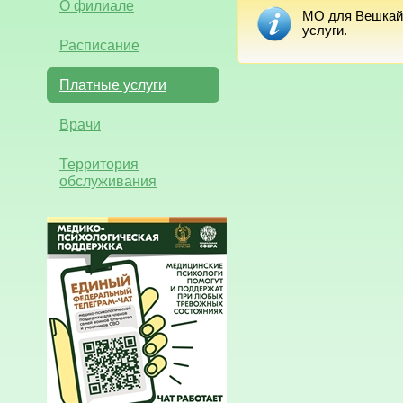
О филиале
МО для Вешкайм
услуги.
Расписание
Платные услуги
Врачи
Территория
обслуживания