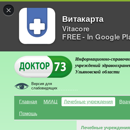
×
Витакарта
Vitacore
FREE - In Google Pl
Информационно-справочн
учреждений здравоохране
Ульяновской области
Версия для
слабовидящих
Главная
МИАЦ
Лечебные учреждения
Врач
Помощь
Лечебные учреждения