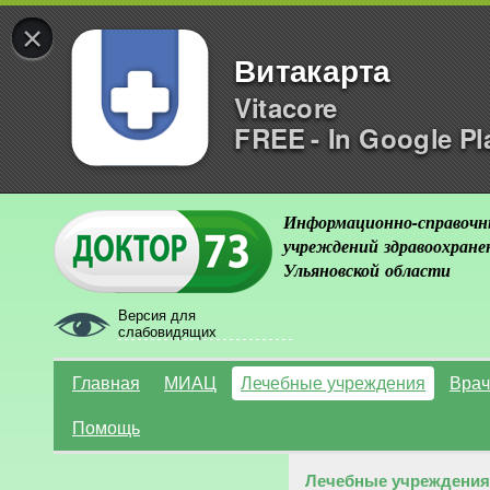
×
Витакарта
Vitacore
FREE - In Google Pl
Информационно-справочн
учреждений здравоохране
Ульяновской области
Версия для
слабовидящих
Главная
МИАЦ
Лечебные учреждения
Врач
Помощь
Лечебные учреждения