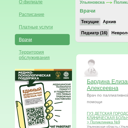
О филиале
Ульяновска
Полик
Врачи
Расписание
Текущие
Архив
Платные услуги
Педиатр (16)
Невроло
Врачи
Территория
обслуживания
Бардина Елиза
Алексеевна
Врач по паллиативно
помощи
ГУЗ ДЕТСКАЯ ГОРОД
КЛИНИЧЕСКАЯ БОЛЬНИЦ
> Поликлиника №9
Ульяновская область,г.Улья