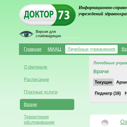
Информационно-справо
учреждений здравоохра
Версия для
слабовидящих
Главная
МИАЦ
Лечебные учреждения
Вр
Лечебные учре
О филиале
Врачи
Расписание
Текущие
Архи
Платные услуги
Педиатр (16)
Н
Врачи
Территория
Ох
обслуживания