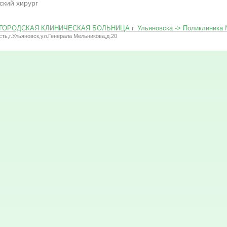
ский хирург
ГОРОДСКАЯ КЛИНИЧЕСКАЯ БОЛЬНИЦА г. Ульяновска -> Поликлиника
ть,г.Ульяновск,ул.Генерала Мельникова,д.20