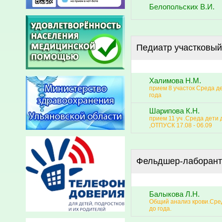
Белопольских В.И.
Педиатр участковый
Халимова Н.М.
прием 8 участок Среда д
года
Шарипова К.Н.
прием 11 уч .Среда дети 
,ОТПУСК 17.08 - 06.09
Фельдшер-лаборант
Балыкова Л.Н.
Общий анализ крови.Сре
до года.