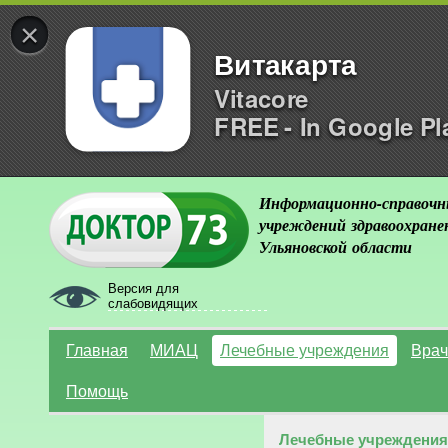
×
Витакарта
Vitacore
FREE - In Google Pl
Информационно-справочн
учреждений здравоохране
Ульяновской области
Версия для
слабовидящих
Главная
МИАЦ
Лечебные учреждения
Врач
Помощь
Лечебные учреждения