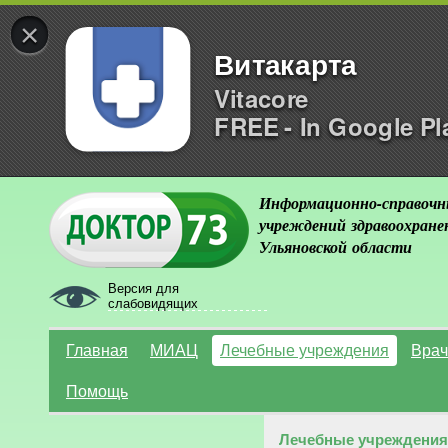
×
Витакарта
Vitacore
FREE - In Google Pl
Информационно-справочн
учреждений здравоохране
Ульяновской области
Версия для
слабовидящих
Главная
МИАЦ
Лечебные учреждения
Врач
Помощь
Лечебные учреждения