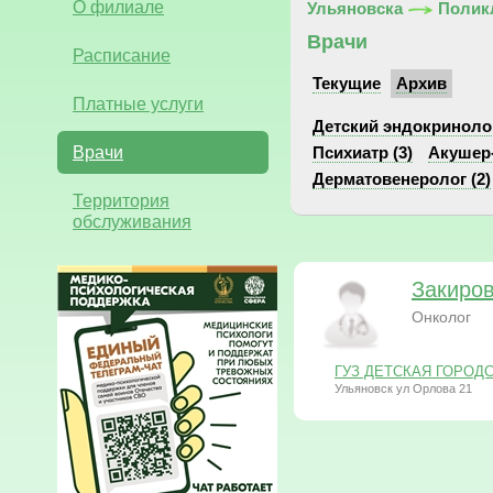
О филиале
Ульяновска
Полик
Врачи
Расписание
Текущие
Архив
Платные услуги
Детский эндокринолог
Врачи
Психиатр (3)
Акушер-
Дерматовенеролог (2)
Территория
обслуживания
Закиро
Онколог
ГУЗ ДЕТСКАЯ ГОРОДСК
Ульяновск ул Орлова 21