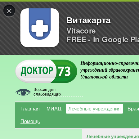
×
Витакарта
Vitacore
FREE - In Google Pl
Информационно-справочн
учреждений здравоохране
Ульяновской области
Версия для
слабовидящих
Главная
МИАЦ
Лечебные учреждения
Врач
Помощь
Лечебные учреждения