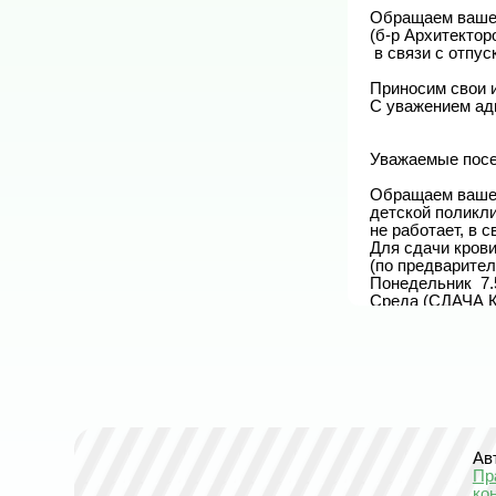
Обращаем ваше 
(б-р Архитекторо
 в связи с отпуском фельдшера.

Приносим свои и
С уважением ад
Уважаемые посет
Обращаем ваше 
детской поликли
не работает, в 
Для сдачи крови
(по предварител
Понедельник  7.5
Среда (СДАЧА К
Четверг 8.00-9.00
Пятница 8.00-9.0
А инъекции пн-чт
Приносим свои и
С уважением ад
Ав
Пр
ко