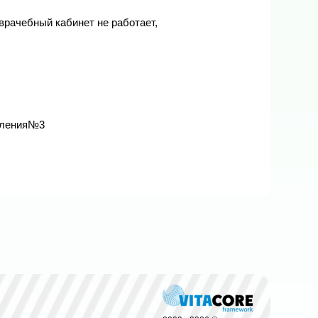
оврачебный кабинет не работает,

ления№3 

.40.
