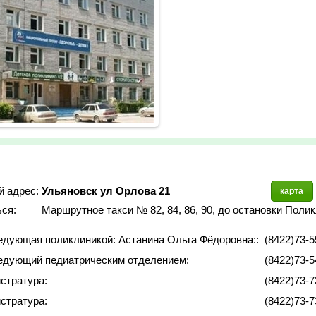
й адрес:
Ульяновск ул Орлова 21
карта
ься:
Маршрутное такси № 82, 84, 86, 90, до остановки Поли
едующая поликлиникой: Астанина Ольга Фёдоровна::
(8422)73-5
едующий педиатрическим отделением:
(8422)73-5
истратура:
(8422)73-7
истратура:
(8422)73-7