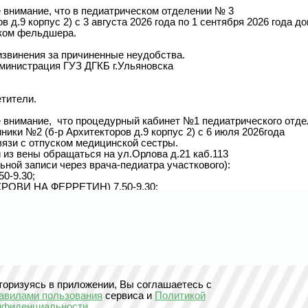
внимание, что в педиатрическом отделении № 3

в д.9 корпус 2) с 3 августа 2026 года по 1 сентября 2026 года д
звинения за причиненные неудобства.

министрация ГУЗ ДГКБ г.Ульяновска

ители. 

внимание,  что процедурный кабинет №1 педиатрического отде
ники №2 (б-р Архитекторов д.9 корпус 2) с 6 июля 2026года 

связи с отпуском медицинской сестры.

 из вены обращаться на ул.Орлова д.21 каб.113 

ьной записи через врача-педиатра участкового):

0-9.30;

РОВИ НА ФЕРРЕТИН) 7.50-9.30;

;

0.

 10.00-15.00; пятница 10.00-12.00, дезинфекция кабинета 12.00-12
звинения за причиненные неудобства.

министрация ГУЗ ДГКБ г.Ульяновска

торизуясь в приложении, Вы соглашаетесь с
авилами пользования
сервиса и
Политикой
нфиденциальности