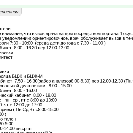
списания
тели!

внимание, что вызов врача на дом посредством портала "Госус
в уведомлении) ориентировочное, врач обслуживает вызов в теч
ии 7:30 - 10:00  (среда дети до года с 7.30 - 11.00 )

нет  8.00 - 16.30 пер 12.00-13.00

ививки

нтест

ивки

месяца БЦЖ и БЦЖ-М

нет  7.50 - 16.30(забор анализов8.00-9.30) пер 12.00-12.30 (Пн,С
альной диагностики   8.00 - 15.00

нет  8.00 - 16.00

ский кабинет  8.00 - 18.00

  пн , ср , пт с 8:00 до 13:00

0  чт с 12:00 до 17:00.

рием ( Пн,Ср,Чт с8:00-15:00

0 )

о талон

0-9.00

-14.00 пн,ср,пт 
