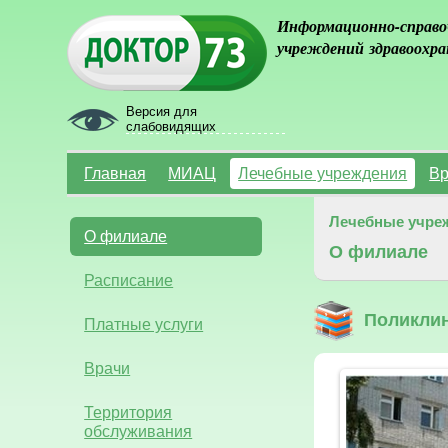
Информационно-справо
учреждений здравоохра
Версия для
слабовидящих
Главная
МИАЦ
Лечебные учреждения
Вр
Лечебные учре
О филиале
О филиале
Расписание
Поликли
Платные услуги
Врачи
Территория
обслуживания