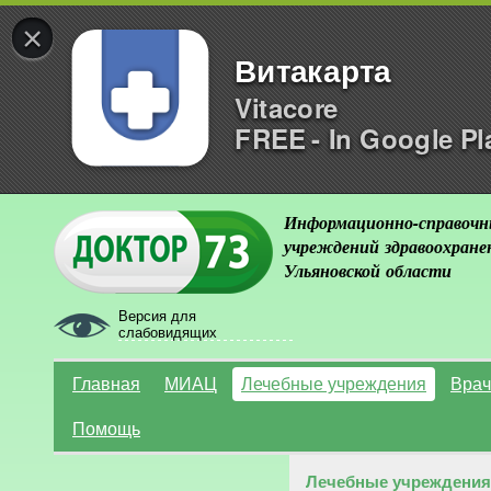
×
Витакарта
Vitacore
FREE - In Google Pl
Информационно-справочн
учреждений здравоохране
Ульяновской области
Версия для
слабовидящих
Главная
МИАЦ
Лечебные учреждения
Врач
Помощь
Лечебные учреждения