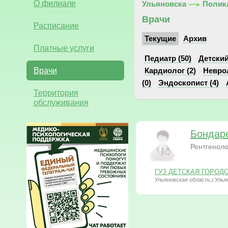
О филиале
Ульяновска
Полик
Врачи
Расписание
Текущие
Архив
Платные услуги
Педиатр (50)
Детский
Врачи
Кардиолог (2)
Неврол
(0)
Эндоскопист (4)
Территория
обслуживания
Бондар
Рентгеноло
ГУЗ ДЕТСКАЯ ГОРОДСК
Ульяновская область,г.Улья