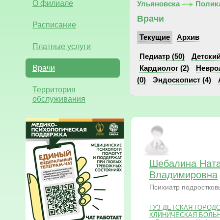
О филиале
Ульяновска
Полик
Врачи
Расписание
Текущие
Архив
Платные услуги
Педиатр (50)
Детский
Врачи
Кардиолог (2)
Неврол
(0)
Эндоскопист (4)
Территория
обслуживания
Шебалина Нат
Владимировна
Психиатр подростков
ГУЗ ДЕТСКАЯ ГОРОД
КЛИНИЧЕСКАЯ БОЛЬНИЦ