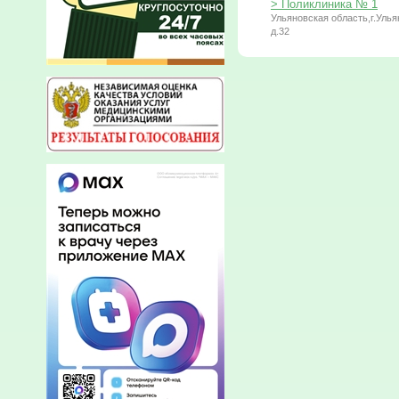
> Поликлиника № 1
Ульяновская область,г.Улья
д.32