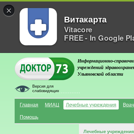
×
Витакарта
Vitacore
FREE - In Google Pl
Информационно-справочн
учреждений здравоохране
Ульяновской области
Версия для
слабовидящих
Главная
МИАЦ
Лечебные учреждения
Врач
Помощь
Лечебные учреждения