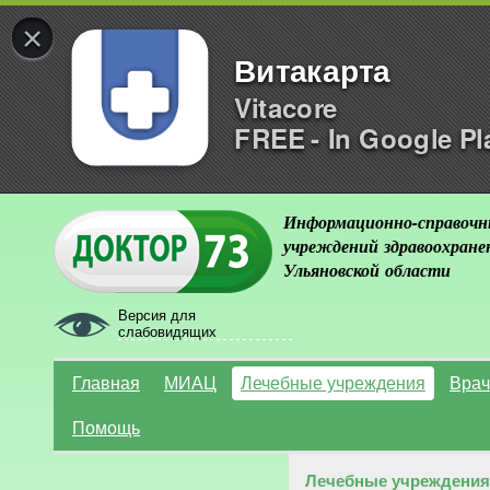
×
Витакарта
Vitacore
FREE - In Google Pl
Информационно-справочн
учреждений здравоохране
Ульяновской области
Версия для
слабовидящих
Главная
МИАЦ
Лечебные учреждения
Врач
Помощь
Лечебные учреждения