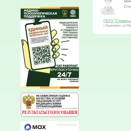
Сто
ГБУЗ "Стомато
г.Ульяновск, ул.