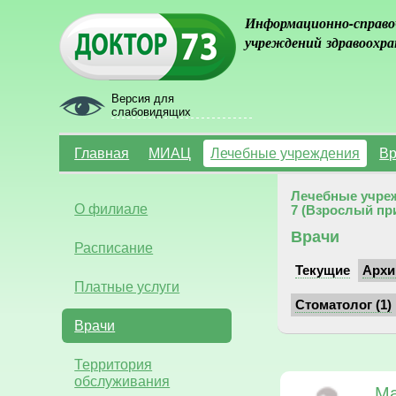
Информационно-справо
учреждений здравоохра
Версия для
слабовидящих
Главная
МИАЦ
Лечебные учреждения
Вр
Лечебные учре
О филиале
7 (Взрослый пр
Врачи
Расписание
Текущие
Архи
Платные услуги
Стоматолог (1)
Врачи
Территория
обслуживания
Ма