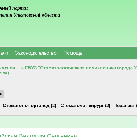
чный портал
нения Ульяновской области
ачи
Законодательство
Помощь
ждения
ГБУЗ "Стоматологическая поликлиника города 
ием)
в
Стоматолог-ортопед (2)
Стоматолог-хирург (2)
Терапевт 
йская Виктория Сергеевна